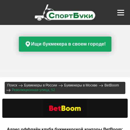
Ищи букмекера в своем городе!
Поиск
Букмекеры в России
Букмекеры в Москве
BetBoom
Революционная улица, 52
Адрес оффлайн клуба букмекерской конторы BetBoom: