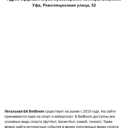
Уфа, Революционная улица, 52
Легальная БК BetBoom
существует на рынке с 2010 года. На сайте
принимаются пари на спорт и киберспорт. В BetBoom доступны все
основные виды спорта (футбол, баскетбол, хоккей, теннис). Также
можно найти интересные события в менее популярных видах спорта