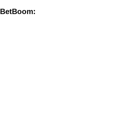
 BetBoom: