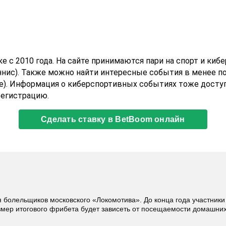
е с 2010 года. На сайте принимаются пари на спорт и ки
теннис). Также можно найти интересные события в менее п
гие). Информация о киберспортивных событиях тоже дост
регистрацию.
Сделать ставку в BetBoom онлайн
 болельщиков московского «Локомотива». До конца года участники
азмер итогового фрибета будет зависеть от посещаемости домашни