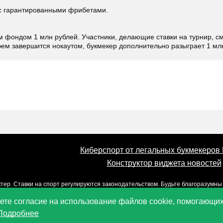
 с гарантированными фрибетами.
 фондом 1 млн рублей. Участники, делающие ставки на турнир, смо
м завершится нокаутом, букмекер дополнительно разыграет 1 мл
Киберспорт от легальных букмекеров
Конструктор виджета новостей
р. Ставки на спорт регулируются законодательством. Будьте благоразумны и
ии ЭЛ № ФС 77 - ‍90004 выдано Федеральной службой по надзору в сфере св
аете согласие на использование файлов cookie, помогающи
(Роскомнадзора) 15.09.2025
, тексты и другой контент сайта sportbk.bet) разрешается только при услов
Подробнее