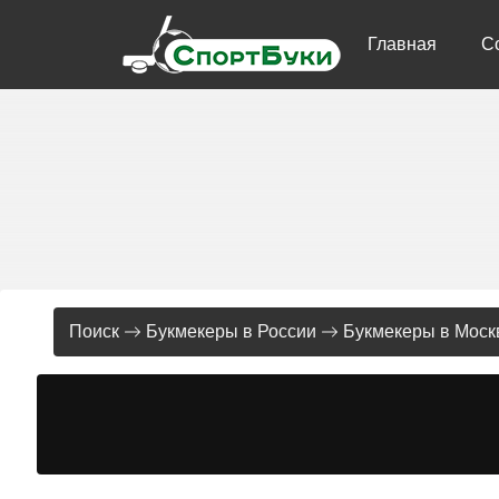
Главная
С
Поиск
Букмекеры в России
Букмекеры в Моск