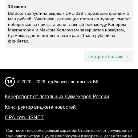
10 июля
BetBoom запустила акцию к UFC 329 с призовым фондом 1
млн рублей. Участники, делающие ставки на турнир, смогут
побороться за призы, а если главный бой между Конором
Макгрегором и Максом Холлоуэем завершится нокаутом,
букмекер дополнительно разыграет 1 млн рублей во
фрибетах.
смотреть больше
© 2020 - 2026 год Бонусы легальных БК
Киберспорт от легальных букмекеров России
Конструктор виджета новостей
CPA-сеть 3SNET
Сайт носит информационный характер. Ставки на спорт регулируются
законодательством. Будьте благоразумны и аккуратны, делая ставки на