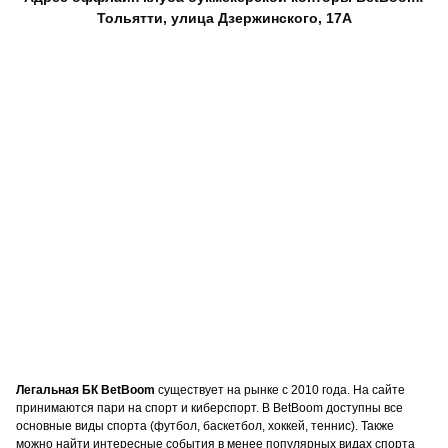
Тольятти, улица Дзержинского, 17А
Легальная БК BetBoom
существует на рынке с 2010 года. На сайте
принимаются пари на спорт и киберспорт. В BetBoom доступны все
основные виды спорта (футбол, баскетбол, хоккей, теннис). Также
можно найти интересные события в менее популярных видах спорта