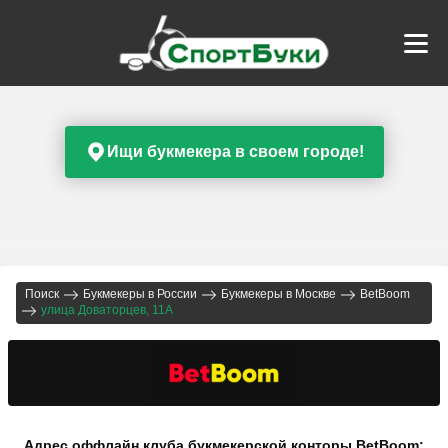
Ищи букмекера в своем городе!
Поиск
Букмекеры в России
Букмекеры в Москве
BetBoom
улица Доваторцев, 11А
Адрес оффлайн клуба букмекерской конторы BetBoom: