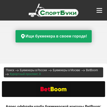
Ищи букмекера в своем городе!
Поиск
Букмекеры в России
Букмекеры в Москве
BetBoom
Курортный проспект, 8
Адрес оффлайн клуба букмекерской конторы BetBoom: