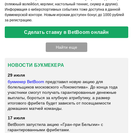
(пляжный волейбол, керлинг, настольный теннис, снукер и другие).
Информация о киберспортивных событиях тоже доступна в данной
букмекерской конторе. Новым игрокам доступен бонус до 1000 рублей
за регистрацию.
Сделать ставку в BetBoom онлайн
Найти еще
НОВОСТИ БУКМЕКЕРА
29 июля
букмекер BetBoom
представил новую акцию для
болельщиков московского «Локомотива». До конца года
участники смогут получать гарантированные денежные
выплаты, бороться за клубную атрибутику, а размер
итогового фрибета будет зависеть от посещаемости
домашних матчей команды.
17 июля
BetBoom запустила акцию «Гран-при Бельгии» с
гарантированными фрибетами.