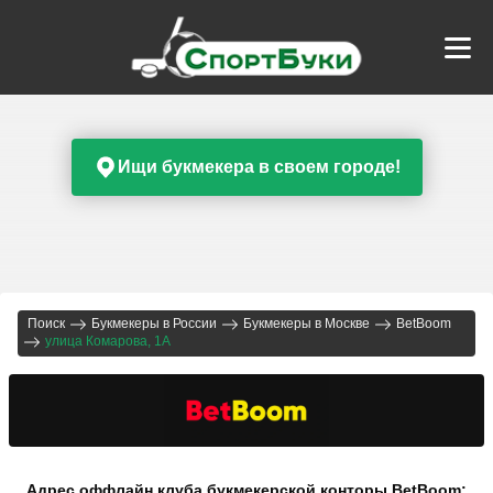
Ищи букмекера в своем городе!
Поиск
Букмекеры в России
Букмекеры в Москве
BetBoom
улица Комарова, 1А
Адрес оффлайн клуба букмекерской конторы BetBoom: