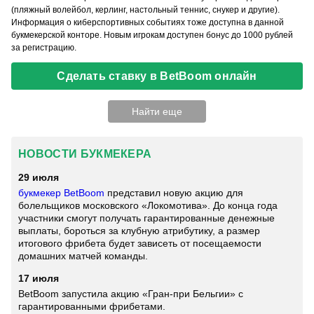
(пляжный волейбол, керлинг, настольный теннис, снукер и другие).
Информация о киберспортивных событиях тоже доступна в данной
букмекерской конторе. Новым игрокам доступен бонус до 1000 рублей
за регистрацию.
Сделать ставку в BetBoom онлайн
Найти еще
НОВОСТИ БУКМЕКЕРА
29 июля
букмекер BetBoom
представил новую акцию для
болельщиков московского «Локомотива». До конца года
участники смогут получать гарантированные денежные
выплаты, бороться за клубную атрибутику, а размер
итогового фрибета будет зависеть от посещаемости
домашних матчей команды.
17 июля
BetBoom запустила акцию «Гран-при Бельгии» с
гарантированными фрибетами.