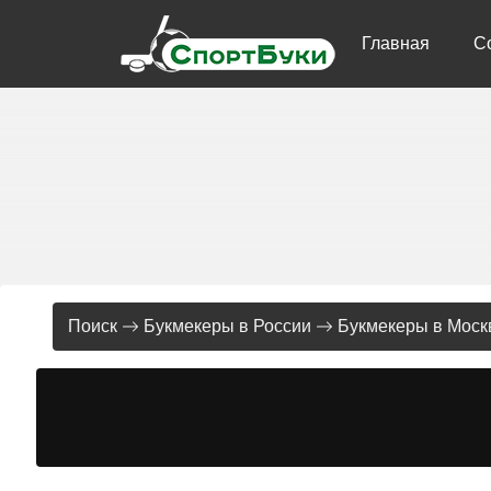
Главная
С
Поиск
Букмекеры в России
Букмекеры в Моск