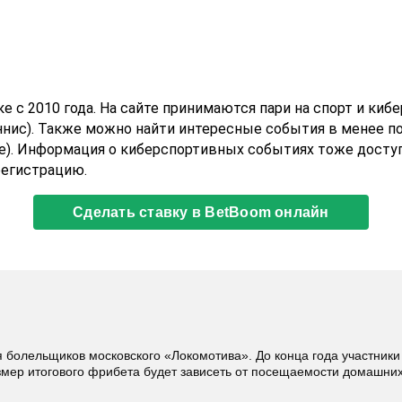
е с 2010 года. На сайте принимаются пари на спорт и ки
теннис). Также можно найти интересные события в менее п
гие). Информация о киберспортивных событиях тоже дост
регистрацию.
Сделать ставку в BetBoom онлайн
 болельщиков московского «Локомотива». До конца года участники
азмер итогового фрибета будет зависеть от посещаемости домашни