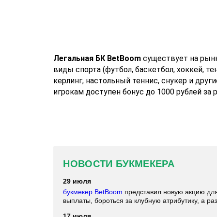
Легальная БК BetBoom
существует на рынк
виды спорта (футбол, баскетбол, хоккей, 
керлинг, настольный теннис, снукер и дру
игрокам доступен бонус до 1000 рублей за 
НОВОСТИ БУКМЕКЕРА
29 июля
букмекер BetBoom
представил новую акцию для
выплаты, бороться за клубную атрибутику, а р
17 июля