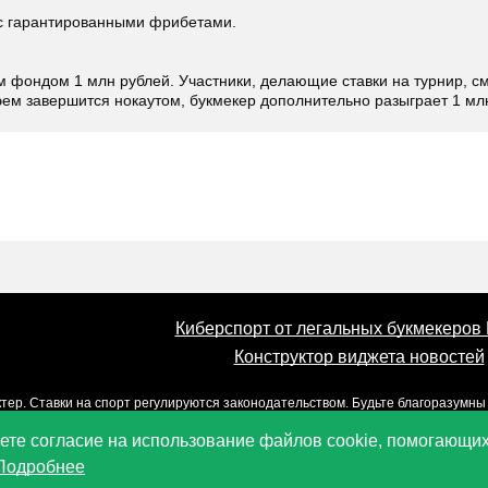
 с гарантированными фрибетами.
 фондом 1 млн рублей. Участники, делающие ставки на турнир, смо
м завершится нокаутом, букмекер дополнительно разыграет 1 мл
Киберспорт от легальных букмекеров
Конструктор виджета новостей
р. Ставки на спорт регулируются законодательством. Будьте благоразумны и
ии ЭЛ № ФС 77 - ‍90004 выдано Федеральной службой по надзору в сфере св
аете согласие на использование файлов cookie, помогающи
(Роскомнадзора) 15.09.2025
, тексты и другой контент сайта sportbk.bet) разрешается только при услов
Подробнее