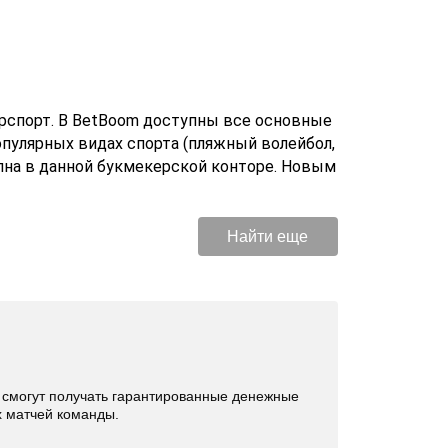
берспорт. В BetBoom доступны все основные
опулярных видах спорта (пляжный волейбол,
упна в данной букмекерской конторе. Новым
Найти еще
 смогут получать гарантированные денежные
х матчей команды.