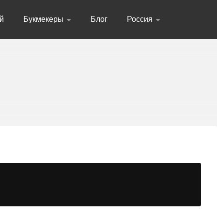
й
Букмекеры
Блог
Россия