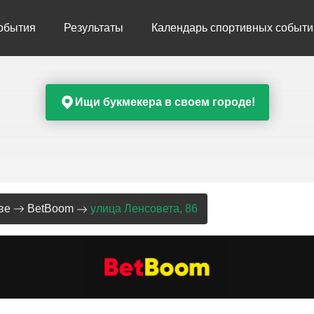
обытия
Результаты
Календарь спортивных событи
Ищи букмекера в своем городе!
ве
BetBoom
улица Ленсовета, 86