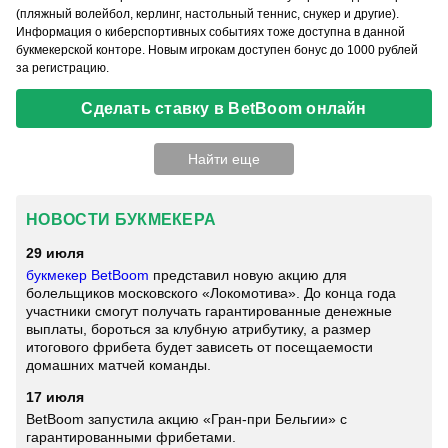
(пляжный волейбол, керлинг, настольный теннис, снукер и другие).
Информация о киберспортивных событиях тоже доступна в данной
букмекерской конторе. Новым игрокам доступен бонус до 1000 рублей
за регистрацию.
Сделать ставку в BetBoom онлайн
Найти еще
НОВОСТИ БУКМЕКЕРА
29 июля
букмекер BetBoom
представил новую акцию для
болельщиков московского «Локомотива». До конца года
участники смогут получать гарантированные денежные
выплаты, бороться за клубную атрибутику, а размер
итогового фрибета будет зависеть от посещаемости
домашних матчей команды.
17 июля
BetBoom запустила акцию «Гран-при Бельгии» с
гарантированными фрибетами.