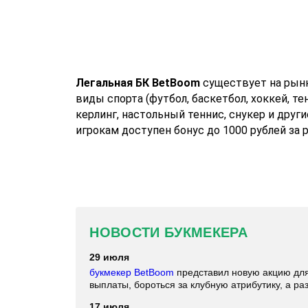
Легальная БК BetBoom
существует на рынк
виды спорта (футбол, баскетбол, хоккей, 
керлинг, настольный теннис, снукер и дру
игрокам доступен бонус до 1000 рублей за 
НОВОСТИ БУКМЕКЕРА
29 июля
букмекер BetBoom
представил новую акцию для
выплаты, бороться за клубную атрибутику, а р
17 июля