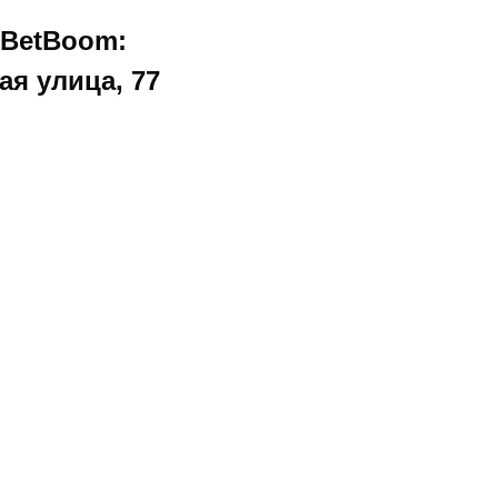
 BetBoom:
я улица, 77