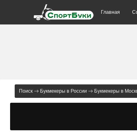
Главная
С
Поиск
Букмекеры в России
Букмекеры в Моск