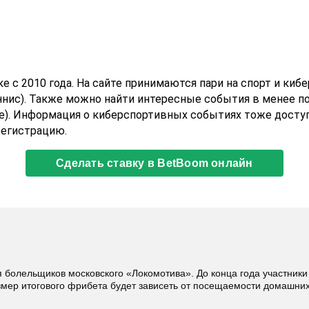
е с 2010 года. На сайте принимаются пари на спорт и ки
теннис). Также можно найти интересные события в менее п
гие). Информация о киберспортивных событиях тоже дост
регистрацию.
Сделать ставку в BetBoom онлайн
 болельщиков московского «Локомотива». До конца года участники
азмер итогового фрибета будет зависеть от посещаемости домашни