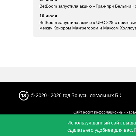
BetBoom запустила акцию «Гран-при Бельгии»
10 июля
BetBoom запустила акцию к UFC 329 с призовым
между Конором Макгрегором и Максом Холлоуэе
© 2020 - 2026 год Бонусы легальных БК
Сайт носит информационный характе
Свидетельство о регистрации средств массовой информац
Используя данный сайт, вы д
Частичное или полное использование материалов (изображения
сделать его удобнее для вас.