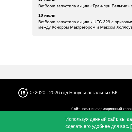
BetBoom запустила акцию «Гран-при Бельгии»
10 июля
BetBoom запустила акцию к UFC 329 с призовым
между Конором Макгрегором и Максом Холлоуэе
© 2020 - 2026 год Бонусы легальных БК
Сайт носит информационный характе
Свидетельство о регистрации средств массовой информац
Используя данный сайт, вы д
Частичное или полное использование материалов (изображения
сделать его удобнее для вас.