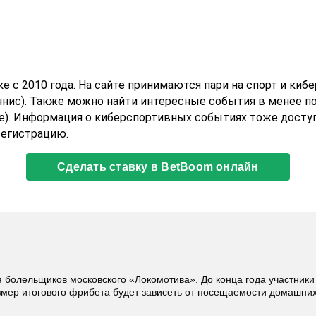
е с 2010 года. На сайте принимаются пари на спорт и ки
теннис). Также можно найти интересные события в менее п
гие). Информация о киберспортивных событиях тоже дост
регистрацию.
Сделать ставку в BetBoom онлайн
 болельщиков московского «Локомотива». До конца года участники
азмер итогового фрибета будет зависеть от посещаемости домашни