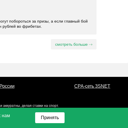
гут побороться за призы, а если главный бой
н рублей во фрибетах.
смотреть больше
 России
CPA-сеть 3SNET
 аккуратны, делая ставки на спорт.
язи, информационных технологий и массовых коммуникаций
х нам
Принять
ии указания активной ссылки на страницу материала на Сайте.