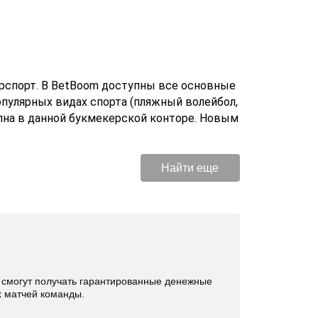
берспорт. В BetBoom доступны все основные
опулярных видах спорта (пляжный волейбол,
упна в данной букмекерской конторе. Новым
Найти еще
 смогут получать гарантированные денежные
х матчей команды.