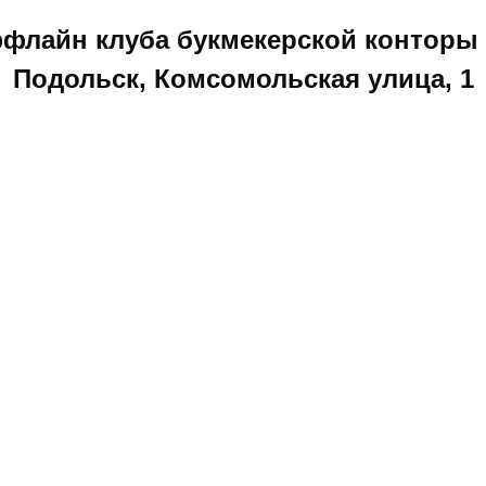
флайн клуба букмекерской конторы
Подольск, Комсомольская улица, 1