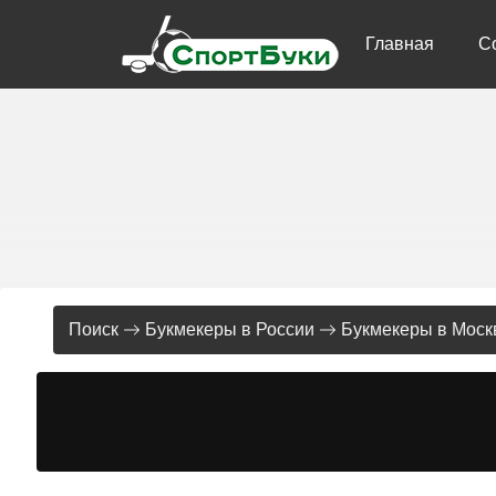
Главная
С
Поиск
Букмекеры в России
Букмекеры в Моск