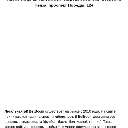
Пенза, проспект Победы, 124
Легальная БК BetBoom
существует на рынке с 2010 года. На сайте
принимаются пари на спорт и киберспорт. В BetBoom доступны все
основные виды спорта (футбол, баскетбол, хоккей, теннис). Также
можно найти интересные события в менее популярных видах спорта