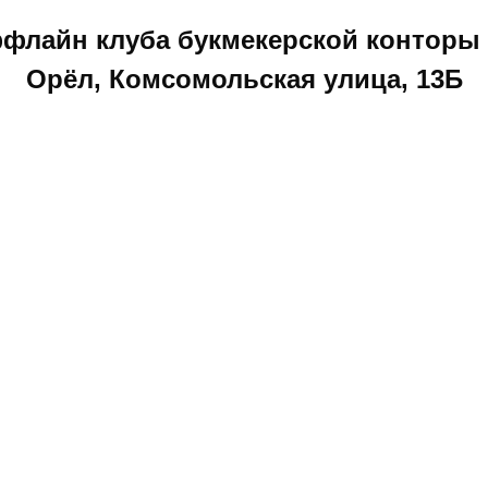
флайн клуба букмекерской конторы
Орёл, Комсомольская улица, 13Б