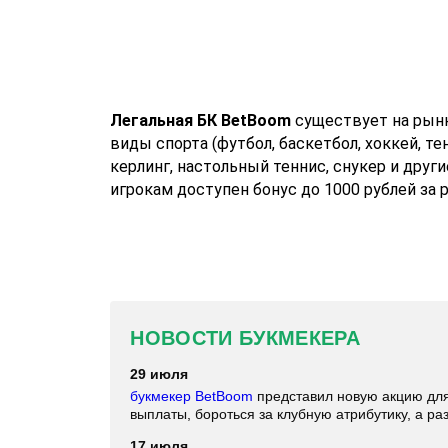
Легальная БК BetBoom
существует на рынк
виды спорта (футбол, баскетбол, хоккей, 
керлинг, настольный теннис, снукер и дру
игрокам доступен бонус до 1000 рублей за 
НОВОСТИ БУКМЕКЕРА
29 июля
букмекер BetBoom
представил новую акцию для
выплаты, бороться за клубную атрибутику, а р
17 июля