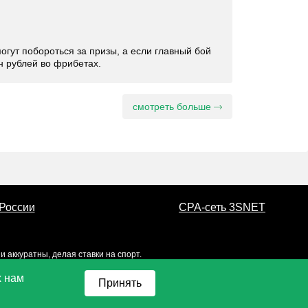
гут побороться за призы, а если главный бой
н рублей во фрибетах.
смотреть больше
 России
CPA-сеть 3SNET
 аккуратны, делая ставки на спорт.
язи, информационных технологий и массовых коммуникаций
х нам
Принять
ии указания активной ссылки на страницу материала на Сайте.