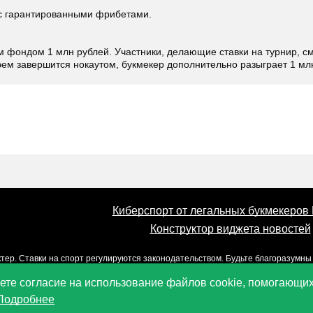
 с гарантированными фрибетами.
 фондом 1 млн рублей. Участники, делающие ставки на турнир, смо
м завершится нокаутом, букмекер дополнительно разыграет 1 мл
Киберспорт от легальных букмекеров
Конструктор виджета новостей
р. Ставки на спорт регулируются законодательством. Будьте благоразумны и
ии ЭЛ № ФС 77 - ‍90004 выдано Федеральной службой по надзору в сфере св
аете согласие на использование файлов cookie, помогающи
(Роскомнадзора) 15.09.2025
, тексты и другой контент сайта sportbk.bet) разрешается только при услов
Подробнее