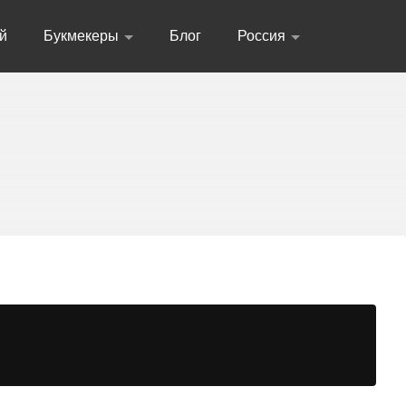
й
Букмекеры
Блог
Россия