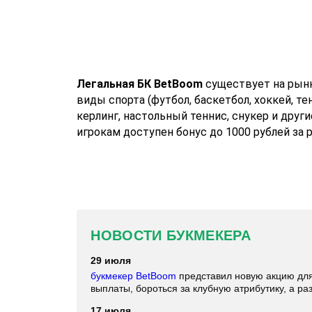
Легальная БК BetBoom
существует на рынк
виды спорта (футбол, баскетбол, хоккей, 
керлинг, настольный теннис, снукер и дру
игрокам доступен бонус до 1000 рублей за 
НОВОСТИ БУКМЕКЕРА
29 июля
букмекер BetBoom
представил новую акцию для
выплаты, бороться за клубную атрибутику, а р
17 июля