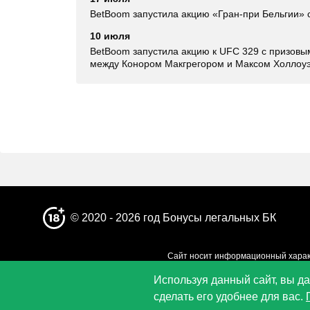
BetBoom запустила акцию «Гран-при Бельгии»
10 июля
BetBoom запустила акцию к UFC 329 с призовым
между Конором Макгрегором и Максом Холлоуэе
© 2020 - 2026 год Бонусы легальных БК
Сайт носит информационный характе
Свидетельство о регистрации средств массовой информац
Используя данный сайт, вы д
Частичное или полное использование материалов (изображения
сделать его удобнее для вас.