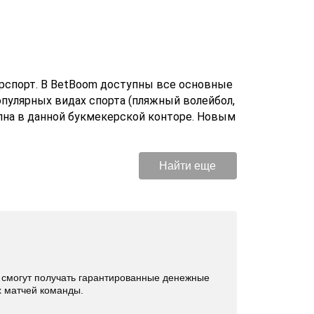
берспорт. В BetBoom доступны все основные
опулярных видах спорта (пляжный волейбол,
упна в данной букмекерской конторе. Новым
Найти еще
 смогут получать гарантированные денежные
х матчей команды.