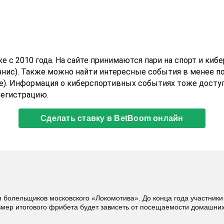
е с 2010 года. На сайте принимаются пари на спорт и ки
теннис). Также можно найти интересные события в менее п
гие). Информация о киберспортивных событиях тоже дост
регистрацию.
Сделать ставку в BetBoom онлайн
 болельщиков московского «Локомотива». До конца года участники
азмер итогового фрибета будет зависеть от посещаемости домашни