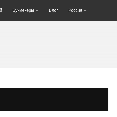
й
Букмекеры
Блог
Россия