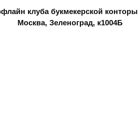
флайн клуба букмекерской конторы
Москва, Зеленоград, к1004Б