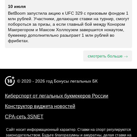
10 июля
BetBoom запустила акцию к UFC 329 с призовым фондом 1
млн рублей. Участники, делающие ставки на турнир, смогут
побороться за призы, а если главный бой между Конором
Макгрегором и Максом Холлоуэем завершится нокаутом,
букмекер дополнительно разыграет 1 млн рублей во
фрибетах.
смотреть больше
© 2020 - 2026 год Бонусы легальных БК
Киберспорт от легальных букмекеров России
Конструктор виджета новостей
CPA-сеть 3SNET
Сайт носит информационный характер. Ставки на спорт регулируются
законодательством. Будьте благоразумны и аккуратны, делая ставки на