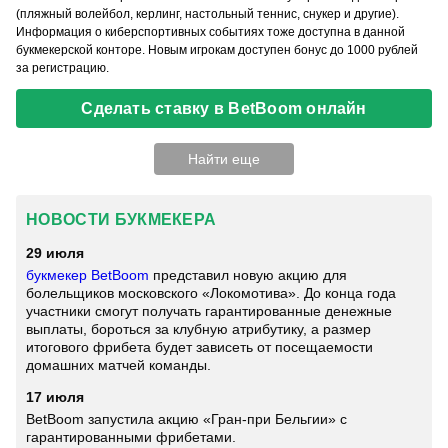
(пляжный волейбол, керлинг, настольный теннис, снукер и другие).
Информация о киберспортивных событиях тоже доступна в данной
букмекерской конторе. Новым игрокам доступен бонус до 1000 рублей
за регистрацию.
Сделать ставку в BetBoom онлайн
Найти еще
НОВОСТИ БУКМЕКЕРА
29 июля
букмекер BetBoom
представил новую акцию для
болельщиков московского «Локомотива». До конца года
участники смогут получать гарантированные денежные
выплаты, бороться за клубную атрибутику, а размер
итогового фрибета будет зависеть от посещаемости
домашних матчей команды.
17 июля
BetBoom запустила акцию «Гран-при Бельгии» с
гарантированными фрибетами.