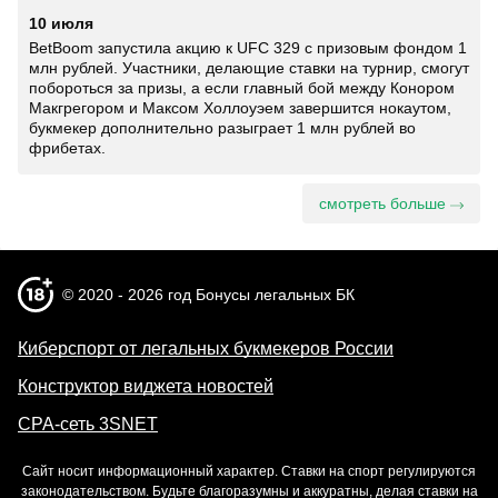
10 июля
BetBoom запустила акцию к UFC 329 с призовым фондом 1
млн рублей. Участники, делающие ставки на турнир, смогут
побороться за призы, а если главный бой между Конором
Макгрегором и Максом Холлоуэем завершится нокаутом,
букмекер дополнительно разыграет 1 млн рублей во
фрибетах.
смотреть больше
© 2020 - 2026 год Бонусы легальных БК
Киберспорт от легальных букмекеров России
Конструктор виджета новостей
CPA-сеть 3SNET
Сайт носит информационный характер. Ставки на спорт регулируются
законодательством. Будьте благоразумны и аккуратны, делая ставки на