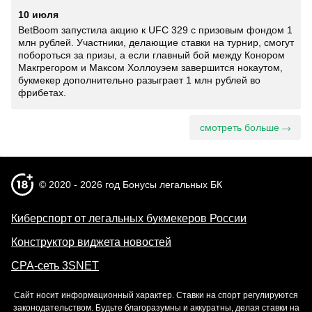
10 июля
BetBoom запустила акцию к UFC 329 с призовым фондом 1
млн рублей. Участники, делающие ставки на турнир, смогут
побороться за призы, а если главный бой между Конором
Макгрегором и Максом Холлоуэем завершится нокаутом,
букмекер дополнительно разыграет 1 млн рублей во
фрибетах.
смотреть больше
© 2020 - 2026 год Бонусы легальных БК
Киберспорт от легальных букмекеров России
Конструктор виджета новостей
CPA-сеть 3SNET
Сайт носит информационный характер. Ставки на спорт регулируются
законодательством. Будьте благоразумны и аккуратны, делая ставки на