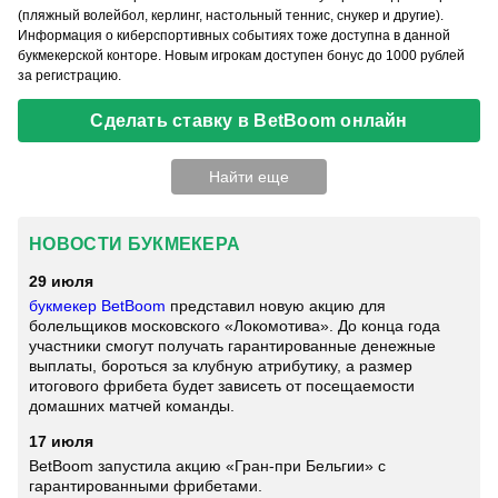
(пляжный волейбол, керлинг, настольный теннис, снукер и другие).
Информация о киберспортивных событиях тоже доступна в данной
букмекерской конторе. Новым игрокам доступен бонус до 1000 рублей
за регистрацию.
Сделать ставку в BetBoom онлайн
Найти еще
НОВОСТИ БУКМЕКЕРА
29 июля
букмекер BetBoom
представил новую акцию для
болельщиков московского «Локомотива». До конца года
участники смогут получать гарантированные денежные
выплаты, бороться за клубную атрибутику, а размер
итогового фрибета будет зависеть от посещаемости
домашних матчей команды.
17 июля
BetBoom запустила акцию «Гран-при Бельгии» с
гарантированными фрибетами.