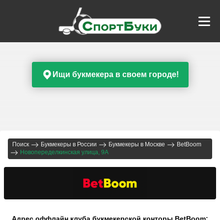
Ищи букмекера в своем городе!
Поиск
Букмекеры в России
Букмекеры в Москве
BetBoom
Новопеределкинская улица, 9А
Адрес оффлайн клуба букмекерской конторы BetBoom: