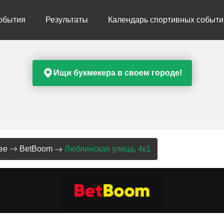
обытия
Результаты
Календарь спортивных событи
Ищи букмекера в своем городе!
ве
BetBoom
Люблинская улица, 4к1