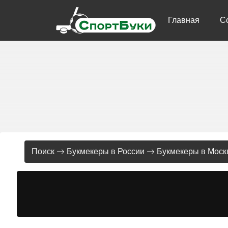
Главная
С
Поиск
Букмекеры в России
Букмекеры в Моск