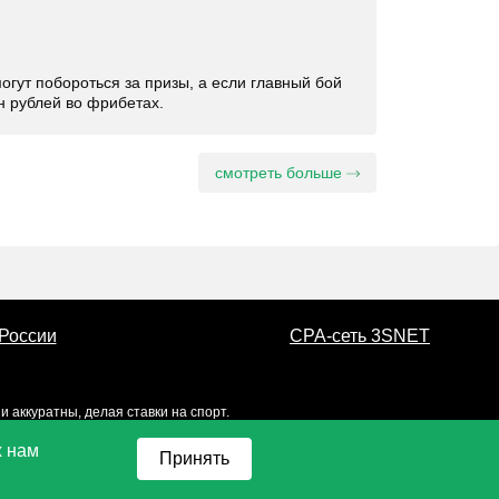
гут побороться за призы, а если главный бой
н рублей во фрибетах.
смотреть больше
 России
CPA-сеть 3SNET
 аккуратны, делая ставки на спорт.
язи, информационных технологий и массовых коммуникаций
х нам
Принять
ии указания активной ссылки на страницу материала на Сайте.