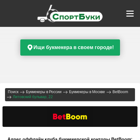
Ищи букмекера в своем городе!
Поиск
Букмекеры в России
Букмекеры в Москве
BetBoom
Литовский бульвар, 22
Адрес оффлайн клуба букмекерской конторы BetBoom: