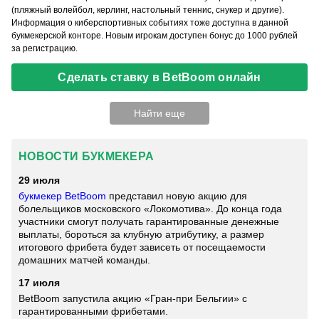
(пляжный волейбол, керлинг, настольный теннис, снукер и другие).
Информация о киберспортивных событиях тоже доступна в данной
букмекерской конторе. Новым игрокам доступен бонус до 1000 рублей
за регистрацию.
Сделать ставку в BetBoom онлайн
Найти еще
НОВОСТИ БУКМЕКЕРА
29 июля
букмекер BetBoom
представил новую акцию для
болельщиков московского «Локомотива». До конца года
участники смогут получать гарантированные денежные
выплаты, бороться за клубную атрибутику, а размер
итогового фрибета будет зависеть от посещаемости
домашних матчей команды.
17 июля
BetBoom запустила акцию «Гран-при Бельгии» с
гарантированными фрибетами.