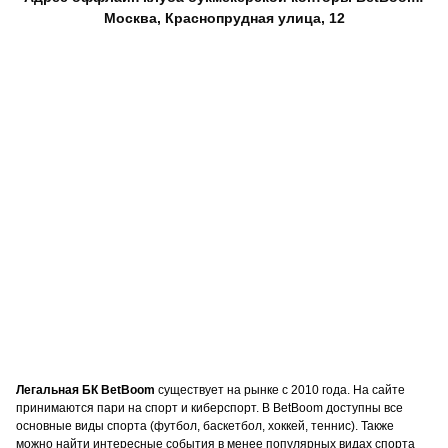
Москва, Краснопрудная улица, 12
Легальная БК BetBoom
существует на рынке с 2010 года. На сайте
принимаются пари на спорт и киберспорт. В BetBoom доступны все
основные виды спорта (футбол, баскетбол, хоккей, теннис). Также
можно найти интересные события в менее популярных видах спорта