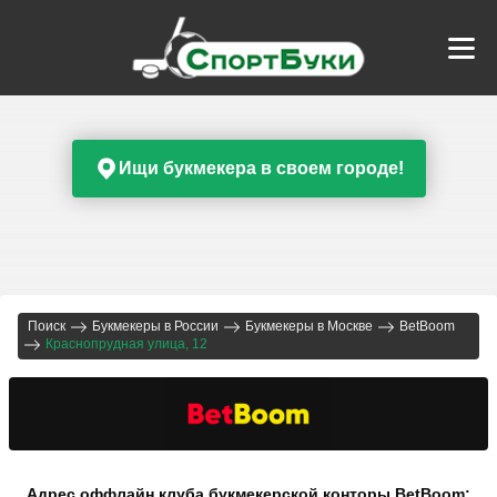
Ищи букмекера в своем городе!
Поиск
Букмекеры в России
Букмекеры в Москве
BetBoom
Краснопрудная улица, 12
Адрес оффлайн клуба букмекерской конторы BetBoom: