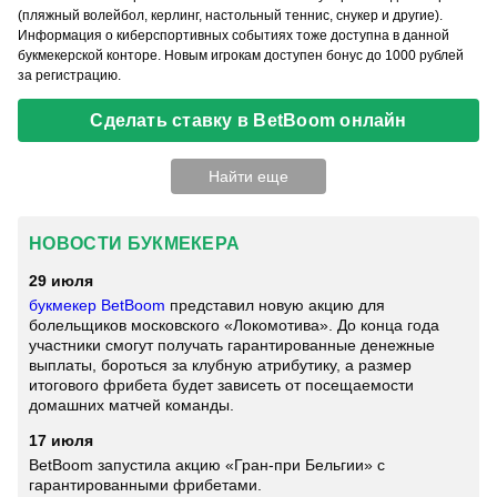
(пляжный волейбол, керлинг, настольный теннис, снукер и другие).
Информация о киберспортивных событиях тоже доступна в данной
букмекерской конторе. Новым игрокам доступен бонус до 1000 рублей
за регистрацию.
Сделать ставку в BetBoom онлайн
Найти еще
НОВОСТИ БУКМЕКЕРА
29 июля
букмекер BetBoom
представил новую акцию для
болельщиков московского «Локомотива». До конца года
участники смогут получать гарантированные денежные
выплаты, бороться за клубную атрибутику, а размер
итогового фрибета будет зависеть от посещаемости
домашних матчей команды.
17 июля
BetBoom запустила акцию «Гран-при Бельгии» с
гарантированными фрибетами.