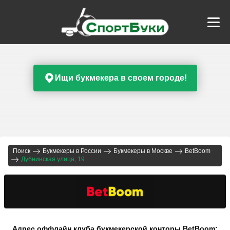
Ищи букмекера в своем городе!
Поиск
Букмекеры в России
Букмекеры в Москве
BetBoom
Дубнинская улица, 19
Адрес оффлайн клуба букмекерской конторы BetBoom: