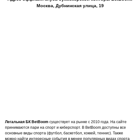
Москва, Дубнинская улица, 19
Легальная БК BetBoom
существует на рынке с 2010 года. На сайте
принимаются пари на спорт и киберспорт. В BetBoom доступны все
основные виды спорта (футбол, баскетбол, хоккей, теннис). Также
можно найти интересные события в менее популярных видах спорта