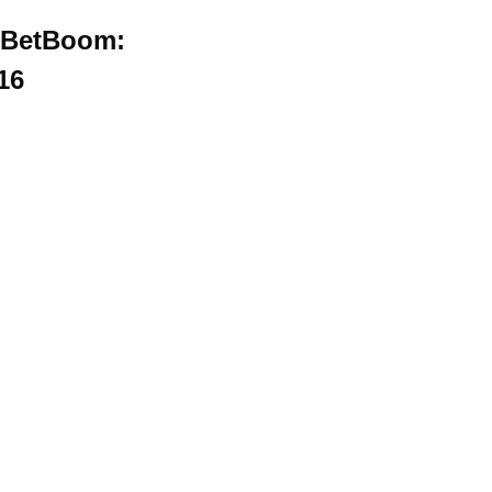
 BetBoom:
16