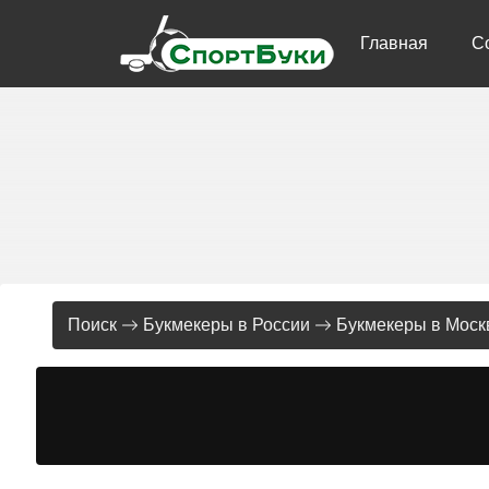
Главная
С
Поиск
Букмекеры в России
Букмекеры в Моск