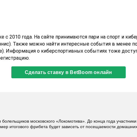
е с 2010 года. На сайте принимаются пари на спорт и ки
теннис). Также можно найти интересные события в менее п
гие). Информация о киберспортивных событиях тоже дост
регистрацию.
Сделать ставку в BetBoom онлайн
 болельщиков московского «Локомотива». До конца года участники
азмер итогового фрибета будет зависеть от посещаемости домашни