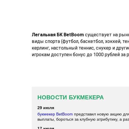
Легальная БК BetBoom
существует на рынк
виды спорта (футбол, баскетбол, хоккей, 
керлинг, настольный теннис, снукер и дру
игрокам доступен бонус до 1000 рублей за 
НОВОСТИ БУКМЕКЕРА
29 июля
букмекер BetBoom
представил новую акцию для
выплаты, бороться за клубную атрибутику, а р
17 июля