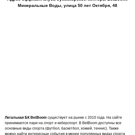
Минеральные Воды, улица 50 лет Октября, 48
Легальная БК BetBoom
существует на рынке с 2010 года. На сайте
принимаются пари на спорт и киберспорт. В BetBoom доступны все
основные виды спорта (футбол, баскетбол, хоккей, теннис). Также
можно найти интересные события в менее популярных видах спорта