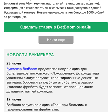
(пляжный волейбол, керлинг, настольный теннис, снукер и другие).
Информация о киберспортивных событиях тоже доступна в данной
букмекерской конторе. Новым игрокам доступен бонус до 1000 рублей
за регистрацию.
Сделать ставку в BetBoom онлайн
Найти еще
НОВОСТИ БУКМЕКЕРА
29 июля
букмекер BetBoom
представил новую акцию для
болельщиков московского «Локомотива». До конца года
участники смогут получать гарантированные денежные
выплаты, бороться за клубную атрибутику, а размер
итогового фрибета будет зависеть от посещаемости
домашних матчей команды.
17 июля
BetBoom запустила акцию «Гран-при Бельгии» с
гарантированными фрибетами.