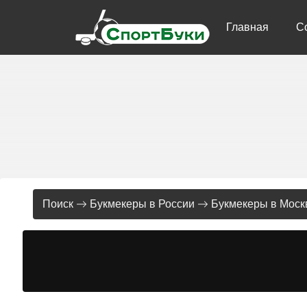
Главная
С
Поиск
Букмекеры в России
Букмекеры в Моск