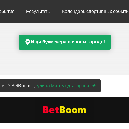
обытия
Результаты
Календарь спортивных событи
Ищи букмекера в своем городе!
ве
BetBoom
улица Магомедтагирова, 55