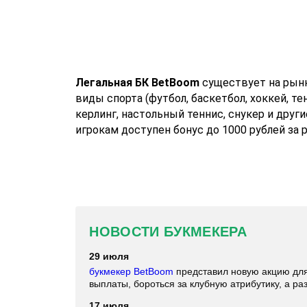
Легальная БК BetBoom
существует на рынк
виды спорта (футбол, баскетбол, хоккей, 
керлинг, настольный теннис, снукер и дру
игрокам доступен бонус до 1000 рублей за 
НОВОСТИ БУКМЕКЕРА
29 июля
букмекер BetBoom
представил новую акцию для
выплаты, бороться за клубную атрибутику, а р
17 июля