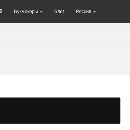
й
Букмекеры
Блог
Россия