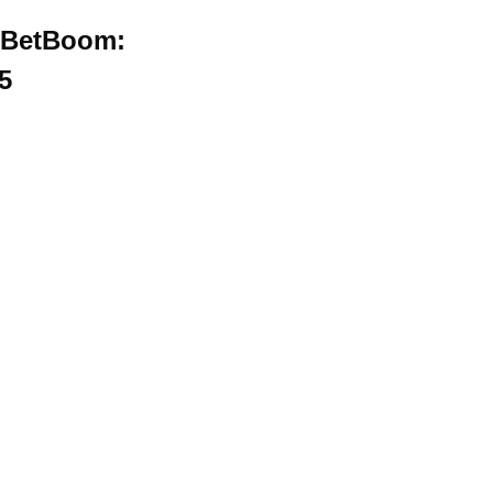
 BetBoom:
5