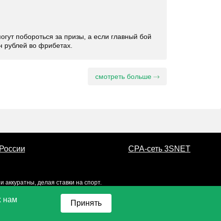
гут побороться за призы, а если главный бой
н рублей во фрибетах.
смотреть больше
 России
CPA-сеть 3SNET
 аккуратны, делая ставки на спорт.
язи, информационных технологий и массовых коммуникаций
х нам
Принять
ии указания активной ссылки на страницу материала на Сайте.