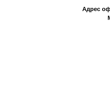
Адрес оф