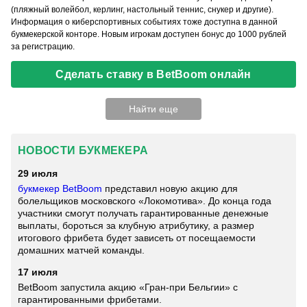
(пляжный волейбол, керлинг, настольный теннис, снукер и другие).
Информация о киберспортивных событиях тоже доступна в данной
букмекерской конторе. Новым игрокам доступен бонус до 1000 рублей
за регистрацию.
Сделать ставку в BetBoom онлайн
Найти еще
НОВОСТИ БУКМЕКЕРА
29 июля
букмекер BetBoom
представил новую акцию для
болельщиков московского «Локомотива». До конца года
участники смогут получать гарантированные денежные
выплаты, бороться за клубную атрибутику, а размер
итогового фрибета будет зависеть от посещаемости
домашних матчей команды.
17 июля
BetBoom запустила акцию «Гран-при Бельгии» с
гарантированными фрибетами.