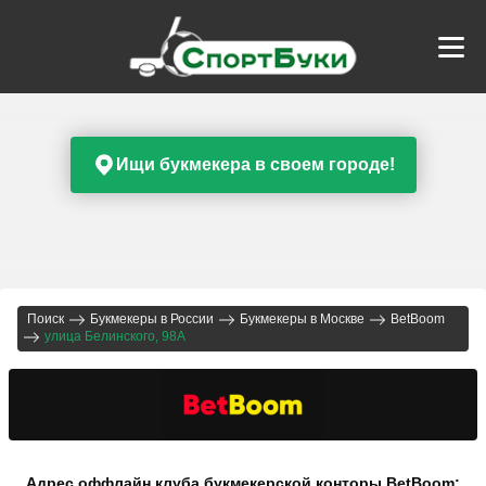
Ищи букмекера в своем городе!
Поиск
Букмекеры в России
Букмекеры в Москве
BetBoom
улица Белинского, 98А
Адрес оффлайн клуба букмекерской конторы BetBoom: