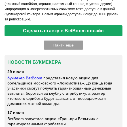
(пляжный волейбол, керлинг, настольный теннис, снукер и другие).
Информация о киберспортивных событиях тоже доступна в данной
букмекерской конторе. Новым игрокам доступен бонус до 1000 рублей
за регистрацию.
Сделать ставку в BetBoom онлайн
Найти еще
НОВОСТИ БУКМЕКЕРА
29 июля
букмекер BetBoom
представил новую акцию для
болельщиков московского «Локомотива». До конца года
участники смогут получать гарантированные денежные
выплаты, бороться за клубную атрибутику, а размер
итогового фрибета будет зависеть от посещаемости
домашних матчей команды.
17 июля
BetBoom запустила акцию «Гран-при Бельгии» с
гарантированными фрибетами.