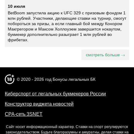
10 июля
BetBoom запустила акцию к UFC 329 с призовым фондом 1
млн рублей. Участники, делающие ставки на турнир, смогут
побороться за призы, а если главный бой между Конором
Макгрегором и Максом Холлоуэем завершится нокаутом,
букмекер дополнительно разыграет 1 млн рублей во
фрибетах.
смотреть больше
© 2020 - 2026 год Бонусы легальных БК
Киберспорт от легальных букмекеров России
Конструктор виджета новостей
CPA-сеть 3SNET
Сайт носит информационный характер. Ставки на спорт регулируются
законодательством. Будьте благоразумны и аккуратны, делая ставки на