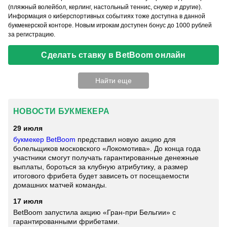
(пляжный волейбол, керлинг, настольный теннис, снукер и другие).
Информация о киберспортивных событиях тоже доступна в данной
букмекерской конторе. Новым игрокам доступен бонус до 1000 рублей
за регистрацию.
Сделать ставку в BetBoom онлайн
Найти еще
НОВОСТИ БУКМЕКЕРА
29 июля
букмекер BetBoom
представил новую акцию для
болельщиков московского «Локомотива». До конца года
участники смогут получать гарантированные денежные
выплаты, бороться за клубную атрибутику, а размер
итогового фрибета будет зависеть от посещаемости
домашних матчей команды.
17 июля
BetBoom запустила акцию «Гран-при Бельгии» с
гарантированными фрибетами.