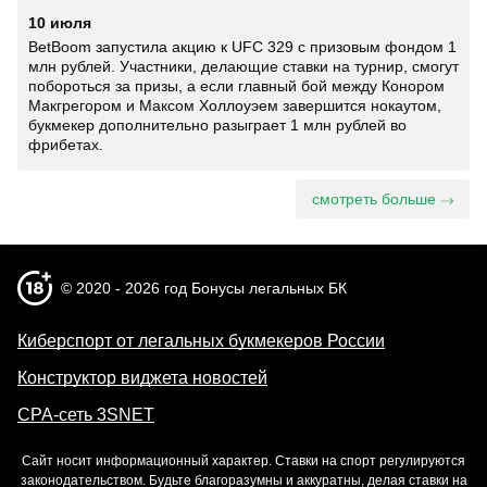
10 июля
BetBoom запустила акцию к UFC 329 с призовым фондом 1
млн рублей. Участники, делающие ставки на турнир, смогут
побороться за призы, а если главный бой между Конором
Макгрегором и Максом Холлоуэем завершится нокаутом,
букмекер дополнительно разыграет 1 млн рублей во
фрибетах.
смотреть больше
© 2020 - 2026 год Бонусы легальных БК
Киберспорт от легальных букмекеров России
Конструктор виджета новостей
CPA-сеть 3SNET
Сайт носит информационный характер. Ставки на спорт регулируются
законодательством. Будьте благоразумны и аккуратны, делая ставки на