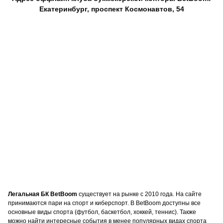
Екатеринбург, проспект Космонавтов, 54
Легальная БК BetBoom
существует на рынке с 2010 года. На сайте
принимаются пари на спорт и киберспорт. В BetBoom доступны все
основные виды спорта (футбол, баскетбол, хоккей, теннис). Также
можно найти интересные события в менее популярных видах спорта