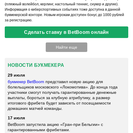
(пляжный волейбол, керлинг, настольный теннис, снукер и другие).
Информация о киберспортивных событиях тоже доступна в данной
букмекерской конторе. Новым игрокам доступен бонус до 1000 рублей
за регистрацию.
Сделать ставку в BetBoom онлайн
Найти еще
НОВОСТИ БУКМЕКЕРА
29 июля
букмекер BetBoom
представил новую акцию для
болельщиков московского «Локомотива». До конца года
участники смогут получать гарантированные денежные
выплаты, бороться за клубную атрибутику, а размер
итогового фрибета будет зависеть от посещаемости
домашних матчей команды.
17 июля
BetBoom запустила акцию «Гран-при Бельгии» с
гарантированными фрибетами.