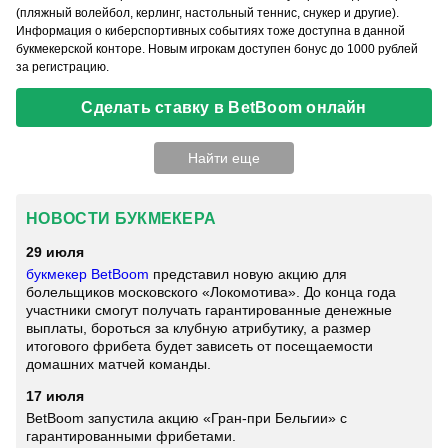
(пляжный волейбол, керлинг, настольный теннис, снукер и другие).
Информация о киберспортивных событиях тоже доступна в данной
букмекерской конторе. Новым игрокам доступен бонус до 1000 рублей
за регистрацию.
Сделать ставку в BetBoom онлайн
Найти еще
НОВОСТИ БУКМЕКЕРА
29 июля
букмекер BetBoom
представил новую акцию для
болельщиков московского «Локомотива». До конца года
участники смогут получать гарантированные денежные
выплаты, бороться за клубную атрибутику, а размер
итогового фрибета будет зависеть от посещаемости
домашних матчей команды.
17 июля
BetBoom запустила акцию «Гран-при Бельгии» с
гарантированными фрибетами.