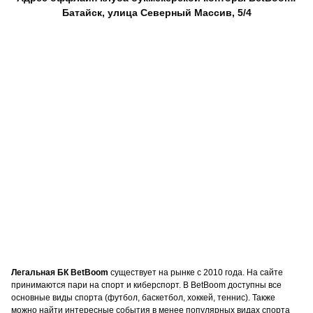
Батайск, улица Северный Массив, 5/4
Легальная БК BetBoom
существует на рынке с 2010 года. На сайте
принимаются пари на спорт и киберспорт. В BetBoom доступны все
основные виды спорта (футбол, баскетбол, хоккей, теннис). Также
можно найти интересные события в менее популярных видах спорта