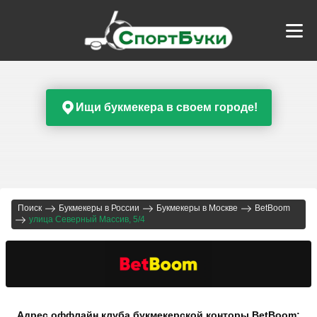
Ищи букмекера в своем городе!
Поиск
Букмекеры в России
Букмекеры в Москве
BetBoom
улица Северный Массив, 5/4
Адрес оффлайн клуба букмекерской конторы BetBoom: