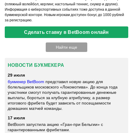
(пляжный волейбол, керлинг, настольный теннис, снукер и другие).
Информация о киберспортивных событиях тоже доступна в данной
букмекерской конторе. Новым игрокам доступен бонус до 1000 рублей
за регистрацию.
Сделать ставку в BetBoom онлайн
Найти еще
НОВОСТИ БУКМЕКЕРА
29 июля
букмекер BetBoom
представил новую акцию для
болельщиков московского «Локомотива». До конца года
участники смогут получать гарантированные денежные
выплаты, бороться за клубную атрибутику, а размер
итогового фрибета будет зависеть от посещаемости
домашних матчей команды.
17 июля
BetBoom запустила акцию «Гран-при Бельгии» с
гарантированными фрибетами.