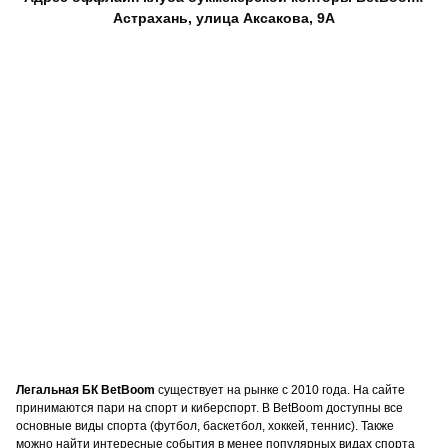
Астрахань, улица Аксакова, 9А
Легальная БК BetBoom
существует на рынке с 2010 года. На сайте
принимаются пари на спорт и киберспорт. В BetBoom доступны все
основные виды спорта (футбол, баскетбол, хоккей, теннис). Также
можно найти интересные события в менее популярных видах спорта