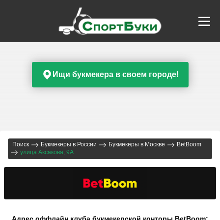
Ищи букмекера в своем городе!
Поиск
Букмекеры в России
Букмекеры в Москве
BetBoom
улица Аксакова, 9А
Адрес оффлайн клуба букмекерской конторы BetBoom: