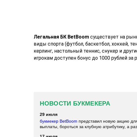
Легальная БК BetBoom
существует на рынк
виды спорта (футбол, баскетбол, хоккей, 
керлинг, настольный теннис, снукер и дру
игрокам доступен бонус до 1000 рублей за 
НОВОСТИ БУКМЕКЕРА
29 июля
букмекер BetBoom
представил новую акцию для
выплаты, бороться за клубную атрибутику, а р
17 июля