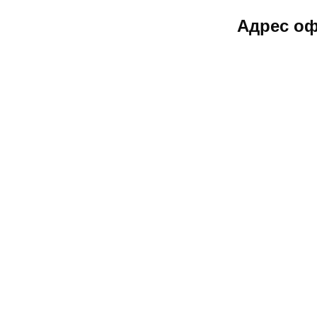
Адрес оф