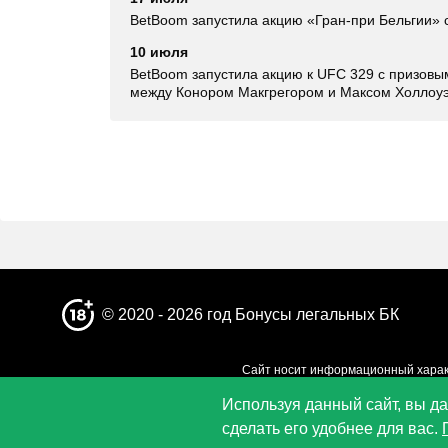
BetBoom запустила акцию «Гран-при Бельгии»
10 июля
BetBoom запустила акцию к UFC 329 с призовым
между Конором Макгрегором и Максом Холлоуэе
© 2020 - 2026 год Бонусы легальных БК
Сайт носит информационный характе
Свидетельство о регистрации средств массовой информац
Используя данный сайт, вы д
Частичное или полное использование материалов (изображения
сделать его удобнее для вас.