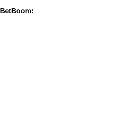
 BetBoom: