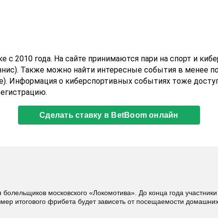
е с 2010 года. На сайте принимаются пари на спорт и ки
теннис). Также можно найти интересные события в менее п
гие). Информация о киберспортивных событиях тоже дост
регистрацию.
Сделать ставку в BetBoom онлайн
 болельщиков московского «Локомотива». До конца года участники
азмер итогового фрибета будет зависеть от посещаемости домашни