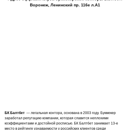
Воронеж, Ленинский пр. 116е л.А1
БК Балтбет
— легальная контора, основана в 2003 году. Букмекер
заработал репутацию компании, которая славится неплохими
коэффициентами и достойной росписью. БК Балтбет занимает 13-е
место в рейтинге узнаваемости у российских клиентов среди