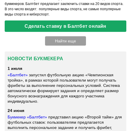
букмекеров. Балтбет предлагает заключить ставки на 20 видов спорта.
В это число входят: популярные виды спорта, не самые популярные
виды спорта и киберспорт.
Сделать ставку в Балтбет онлайн
Найти еще
НОВОСТИ БУКМЕКЕРА
1 июля
«Балтбет»
запустил футбольную акцию «Чемпионская
тройка», в рамках которой пользователи могут получать
фрибеты за выполнение персональных условий. Система
автоматически формирует задания и определяет размер
бонусного вознаграждения для каждого участника
индивидуально.
24 июня
Букмекер «Балтбет»
представил акцию «Второй тайм» для
футбольных ставок: пользователям предлагается
выполнить персональное задание и получить фрибет,