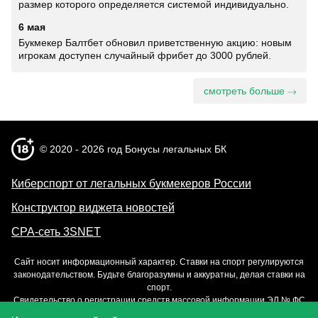
размер которого определяется системой индивидуально.
6 мая
Букмекер Балтбет обновил приветственную акцию: новым
игрокам доступен случайный фрибет до 3000 рублей.
смотреть больше
© 2020 - 2026 год Бонусы легальных БК
Киберспорт от легальных букмекеров России
Конструктор виджета новостей
CPA-сеть 3SNET
Сайт носит информационный характер. Ставки на спорт регулируются
законодательством. Будьте благоразумны и аккуратны, делая ставки на
спорт.
Свидетельство о регистрации средств массовой информации ЭЛ № ФС
77 - ‍90004 выдано Федеральной службой по надзору в сфере связи,