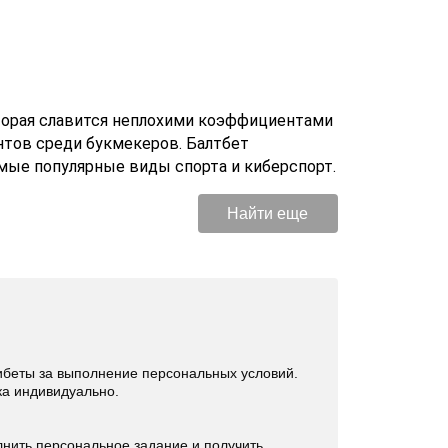
оторая славится неплохими коэффициентами
нтов среди букмекеров. Балтбет
самые популярные виды спорта и киберспорт.
Найти еще
ибеты за выполнение персональных условий.
ка индивидуально.
нить персональное задание и получить