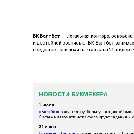
БК Балтбет
— легальная контора, основана
и достойной росписью. БК Балтбет занимае
предлагает заключить ставки на 20 видов с
НОВОСТИ БУКМЕКЕРА
1 июля
«Балтбет»
запустил футбольную акцию «Чемпио
Система автоматически формирует задания и о
24 июня
Букмекер «Балтбет»
представил акцию «Второй