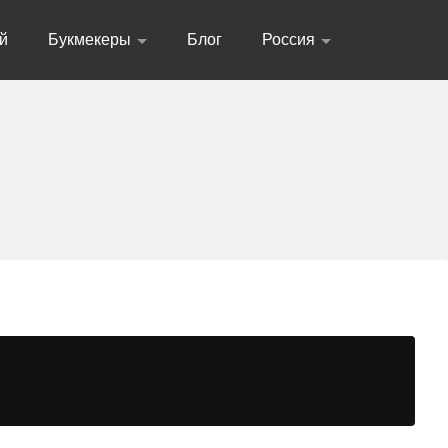
й
Букмекеры
Блог
Россия