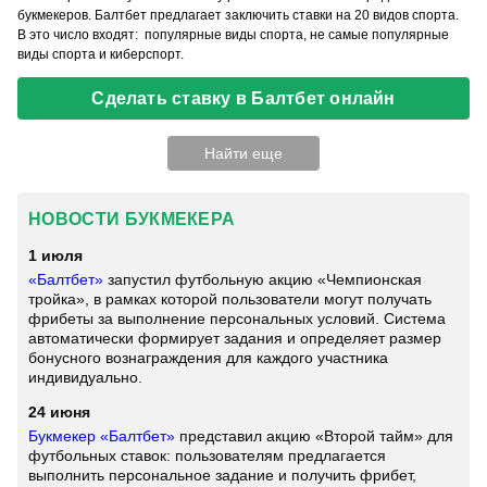
букмекеров. Балтбет предлагает заключить ставки на 20 видов спорта.
В это число входят: популярные виды спорта, не самые популярные
виды спорта и киберспорт.
Сделать ставку в Балтбет онлайн
Найти еще
НОВОСТИ БУКМЕКЕРА
1 июля
«Балтбет»
запустил футбольную акцию «Чемпионская
тройка», в рамках которой пользователи могут получать
фрибеты за выполнение персональных условий. Система
автоматически формирует задания и определяет размер
бонусного вознаграждения для каждого участника
индивидуально.
24 июня
Букмекер «Балтбет»
представил акцию «Второй тайм» для
футбольных ставок: пользователям предлагается
выполнить персональное задание и получить фрибет,