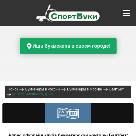
Ищи букмекера в своем городе!
Поиск
Букмекеры в России
Букмекеры в Москве
Балтбет
ул. Безыменского, д. 2а
Адрес оффлайн клуба букмекерской конторы Балтбет: