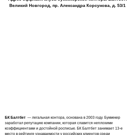
Великий Новгород, пр. Александра Корсунова, д. 53/1
БК Балтбет
— легальная контора, основана в 2003 году. Букмекер
заработал репутацию компании, которая славится неплохими
коэффициентами и достойной росписью. БК Балтбет занимает 13-е
место в рейтинге узнаваемости у российских клиентов среди