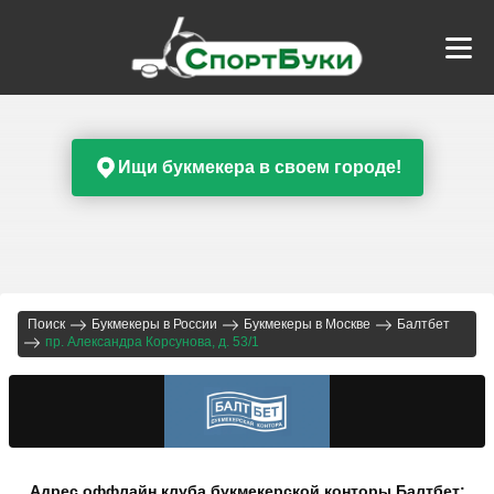
Ищи букмекера в своем городе!
Поиск
Букмекеры в России
Букмекеры в Москве
Балтбет
пр. Александра Корсунова, д. 53/1
Адрес оффлайн клуба букмекерской конторы Балтбет: