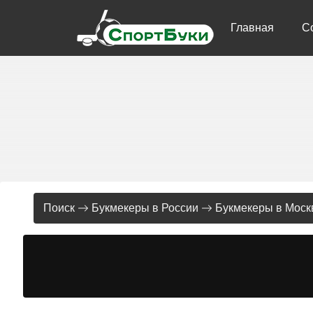
Главная
С
Поиск
Букмекеры в России
Букмекеры в Моск