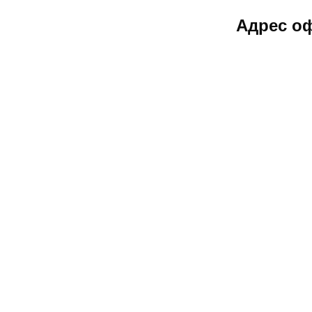
Адрес оф