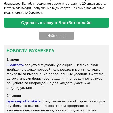
букмекеров. Балтбет предлагает заключить ставки на 20 видов спорта.
В это число входят: популярные виды спорта, не самые популярные
виды спорта и киберспорт.
Сделать ставку в Балтбет онлайн
Найти еще
НОВОСТИ БУКМЕКЕРА
1 июля
«Балтбет»
запустил футбольную акцию «Чемпионская
тройка», в рамках которой пользователи могут получать
фрибеты за выполнение персональных условий. Система
автоматически формирует задания и определяет размер
бонусного вознаграждения для каждого участника
индивидуально.
24 июня
Букмекер «Балтбет»
представил акцию «Второй тайм» для
футбольных ставок: пользователям предлагается
выполнить персональное задание и получить фрибет,