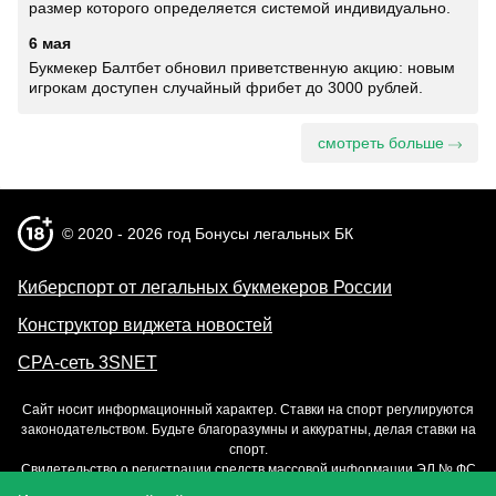
размер которого определяется системой индивидуально.
6 мая
Букмекер Балтбет обновил приветственную акцию: новым
игрокам доступен случайный фрибет до 3000 рублей.
смотреть больше
© 2020 - 2026 год Бонусы легальных БК
Киберспорт от легальных букмекеров России
Конструктор виджета новостей
CPA-сеть 3SNET
Сайт носит информационный характер. Ставки на спорт регулируются
законодательством. Будьте благоразумны и аккуратны, делая ставки на
спорт.
Свидетельство о регистрации средств массовой информации ЭЛ № ФС
77 - ‍90004 выдано Федеральной службой по надзору в сфере связи,