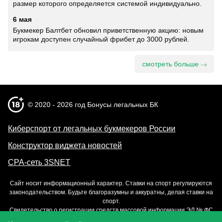
размер которого определяется системой индивидуально.
6 мая
Букмекер Балтбет обновил приветственную акцию: новым
игрокам доступен случайный фрибет до 3000 рублей.
смотреть больше
© 2020 - 2026 год Бонусы легальных БК
Киберспорт от легальных букмекеров России
Конструктор виджета новостей
CPA-сеть 3SNET
Сайт носит информационный характер. Ставки на спорт регулируются
законодательством. Будьте благоразумны и аккуратны, делая ставки на
спорт.
Свидетельство о регистрации средств массовой информации ЭЛ № ФС
77 - ‍90004 выдано Федеральной службой по надзору в сфере связи,