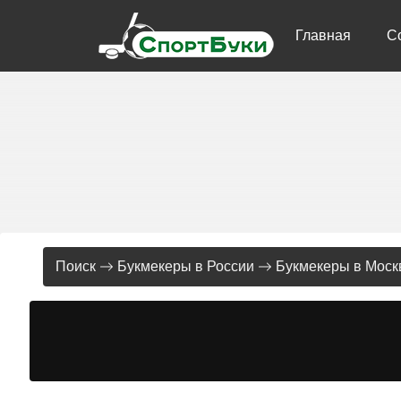
Главная
С
Поиск
Букмекеры в России
Букмекеры в Моск