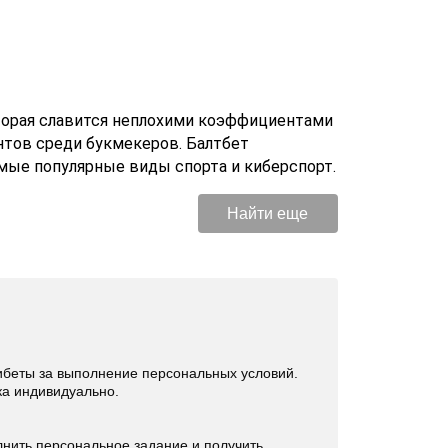
оторая славится неплохими коэффициентами
нтов среди букмекеров. Балтбет
самые популярные виды спорта и киберспорт.
Найти еще
ибеты за выполнение персональных условий.
ка индивидуально.
нить персональное задание и получить