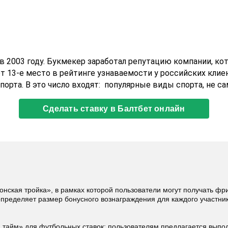
 в 2003 году. Букмекер заработал репутацию компании, к
т 13-е место в рейтинге узнаваемости у российских клие
порта. В это число входят: популярные виды спорта, не 
Сделать ставку в Балтбет онлайн
нская тройка», в рамках которой пользователи могут получать фр
пределяет размер бонусного вознаграждения для каждого участни
 тайм» для футбольных ставок: пользователям предлагается выпол