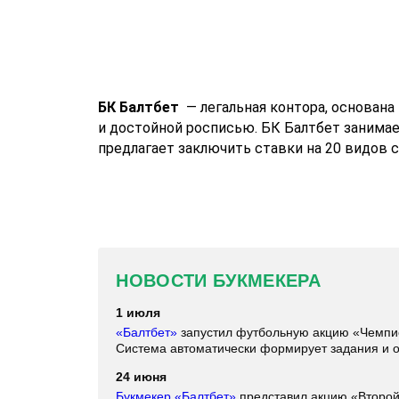
БК Балтбет
— легальная контора, основана
и достойной росписью. БК Балтбет занимае
предлагает заключить ставки на 20 видов с
НОВОСТИ БУКМЕКЕРА
1 июля
«Балтбет»
запустил футбольную акцию «Чемпио
Система автоматически формирует задания и о
24 июня
Букмекер «Балтбет»
представил акцию «Второй