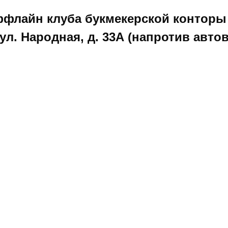
флайн клуба букмекерской конторы
ул. Народная, д. 33А (напротив авто