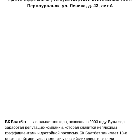
Первоуральск, ул. Ленина, д. 43, лит.А
БК Балтбет
— легальная контора, основана в 2003 году. Букмекер
заработал репутацию компании, которая славится неплохими
коэффициентами и достойной росписью. БК Балтбет занимает 13-е
место в рейтинге узнаваемости у российских клиентов среди