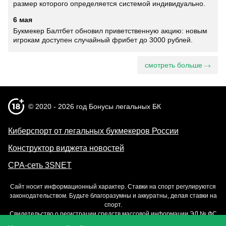
размер которого определяется системой индивидуально.
6 мая
Букмекер Балтбет обновил приветственную акцию: новым
игрокам доступен случайный фрибет до 3000 рублей.
смотреть больше
© 2020 - 2026 год Бонусы легальных БК
Киберспорт от легальных букмекеров России
Конструктор виджета новостей
CPA-сеть 3SNET
Сайт носит информационный характер. Ставки на спорт регулируются
законодательством. Будьте благоразумны и аккуратны, делая ставки на
спорт.
Свидетельство о регистрации средств массовой информации ЭЛ № ФС
77 - ‍90004 выдано Федеральной службой по надзору в сфере связи,