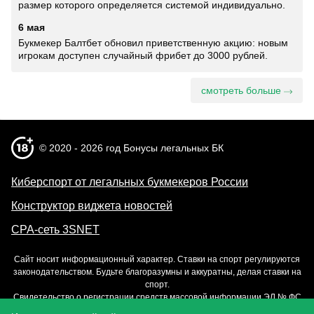
размер которого определяется системой индивидуально.
6 мая
Букмекер Балтбет обновил приветственную акцию: новым
игрокам доступен случайный фрибет до 3000 рублей.
смотреть больше
© 2020 - 2026 год Бонусы легальных БК
Киберспорт от легальных букмекеров России
Конструктор виджета новостей
CPA-сеть 3SNET
Сайт носит информационный характер. Ставки на спорт регулируются
законодательством. Будьте благоразумны и аккуратны, делая ставки на
спорт.
Свидетельство о регистрации средств массовой информации ЭЛ № ФС
77 - ‍90004 выдано Федеральной службой по надзору в сфере связи,