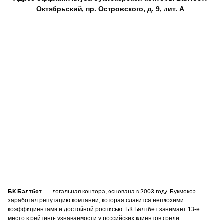
Октябрьский, пр. Островского, д. 9, лит. А
БК Балтбет
— легальная контора, основана в 2003 году. Букмекер
заработал репутацию компании, которая славится неплохими
коэффициентами и достойной росписью. БК Балтбет занимает 13-е
место в рейтинге узнаваемости у российских клиентов среди