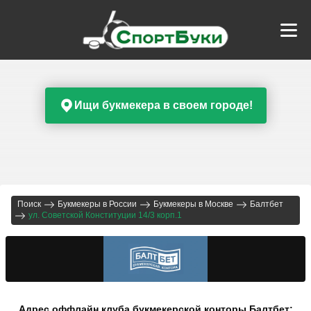
Ищи букмекера в своем городе!
Поиск
Букмекеры в России
Букмекеры в Москве
Балтбет
ул. Советской Конституции 14/3 корп.1
Адрес оффлайн клуба букмекерской конторы Балтбет: