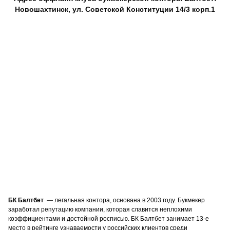
Новошахтинск, ул. Советской Конституции 14/3 корп.1
БК Балтбет
— легальная контора, основана в 2003 году. Букмекер
заработал репутацию компании, которая славится неплохими
коэффициентами и достойной росписью. БК Балтбет занимает 13-е
место в рейтинге узнаваемости у российских клиентов среди