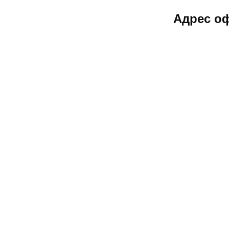
Адрес оф