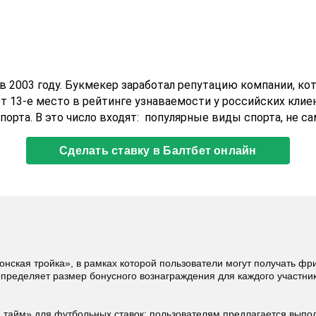
 в 2003 году. Букмекер заработал репутацию компании, к
т 13-е место в рейтинге узнаваемости у российских клие
порта. В это число входят: популярные виды спорта, не 
Сделать ставку в Балтбет онлайн
нская тройка», в рамках которой пользователи могут получать фр
пределяет размер бонусного вознаграждения для каждого участни
 тайм» для футбольных ставок: пользователям предлагается выпол