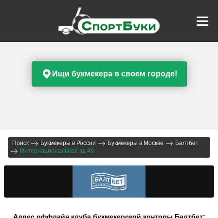
Ищи букмекера в своем городе!
Поиск
Букмекеры в России
Букмекеры в Москве
Балтбет
Интернациональная зд.49
Адрес оффлайн клуба букмекерской конторы Балтбет: