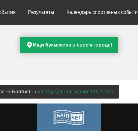
обытия
Результаты
Календарь спортивных событи
Ищи букмекера в своем городе!
ве
Балтбет
ул. Сургутская, здание 8/1, 2 этаж