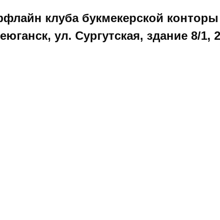
флайн клуба букмекерской конторы
юганск, ул. Сургутская, здание 8/1, 