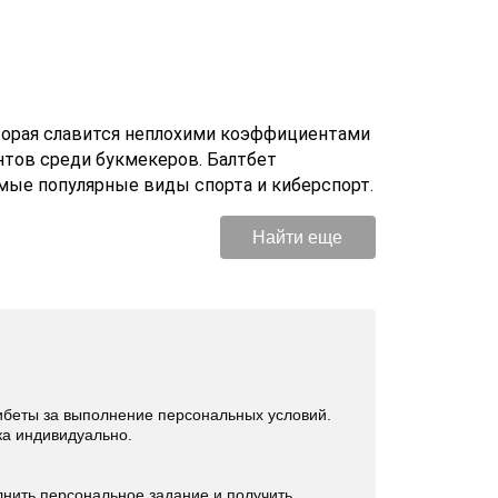
оторая славится неплохими коэффициентами
нтов среди букмекеров. Балтбет
самые популярные виды спорта и киберспорт.
Найти еще
ибеты за выполнение персональных условий.
ка индивидуально.
нить персональное задание и получить