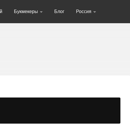
й
Букмекеры
Блог
Россия