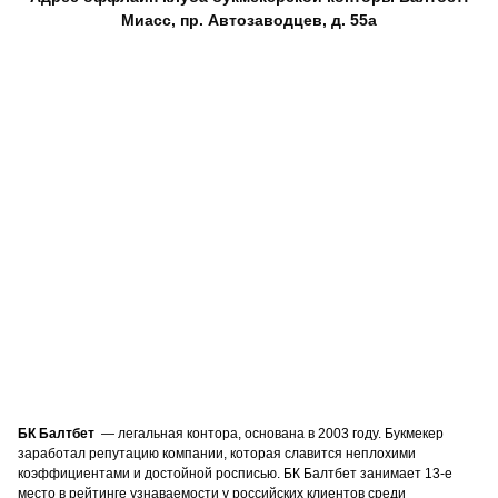
Миасс, пр. Автозаводцев, д. 55а
БК Балтбет
— легальная контора, основана в 2003 году. Букмекер
заработал репутацию компании, которая славится неплохими
коэффициентами и достойной росписью. БК Балтбет занимает 13-е
место в рейтинге узнаваемости у российских клиентов среди